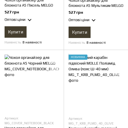
Чохол органайзер для
Чохол органайзер для
блокнота А5 Піксель MELGО
блокнота А5 Мультикам MELGО
527 грн
527 грн
Оптові ціни
Оптові ціни
Купити
Купити
Наявність
В наявності
Наявність
В наявності
НОВИНКА
Артикул:
Артикул:
MG_COVER_NOTEBOOK_BLACK
MG_T_KRB_PLMD_40_OLIVE