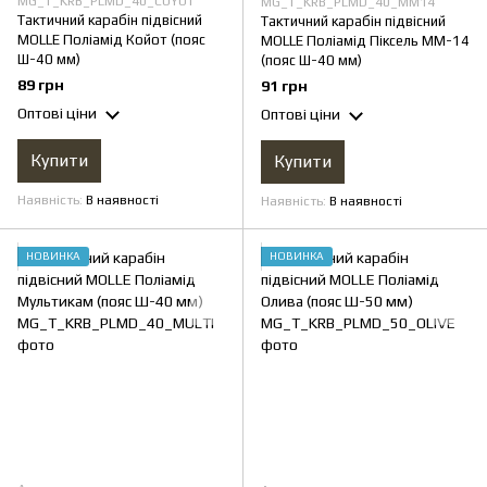
MG_T_KRB_PLMD_40_COYOT
MG_T_KRB_PLMD_40_MM14
Тактичний карабін підвісний
Тактичний карабін підвісний
MOLLE Поліамід Койот (пояс
MOLLE Поліамід Піксель ММ-14
Ш-40 мм)
(пояс Ш-40 мм)
89 грн
91 грн
Оптові ціни
Оптові ціни
Купити
Купити
Наявність
В наявності
Наявність
В наявності
НОВИНКА
НОВИНКА