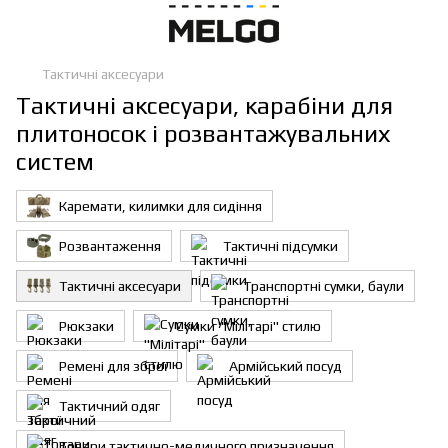
Тактичні аксесуари
Тактичні аксесуари, карабіни для
плитоносок і розвантажувальних
систем
Каремати, килимки для сидіння
Розвантаження
Тактичні підсумки
Тактичні аксесуари
Транспортні сумки, баули
Рюкзаки
Сумки "Мілітарі" стилю
Ремені для зброї
Армійський посуд
Тактичний одяг
Товари тактично-медичного призначення