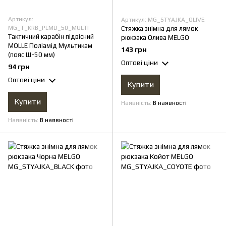
Артикул:
Артикул: MG_STYAJKA_OLIVE
MG_T_KRB_PLMD_50_MULTI
Стяжка знімна для лямок
Тактичний карабін підвісний
рюкзака Олива MELGO
MOLLE Поліамід Мультикам
143 грн
(пояс Ш-50 мм)
Оптові ціни
94 грн
Оптові ціни
Купити
Купити
Наявність
В наявності
Наявність
В наявності