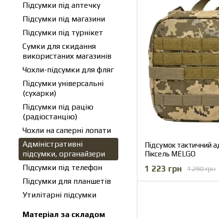
Підсумки під аптечку
Підсумки під магазини
Підсумки під турнікет
Сумки для скидання
використаних магазинів
Чохли-підсумки для фляг
Підсумки універсальні
(сухарки)
Підсумки під рацію
(радіостанцію)
Чохли на саперні лопати
Адміністративні
Підсумок тактичний а
підсумки, органайзери
Піксель MELGO
Підсумки під телефон
1 223 грн
1 290 грн
Підсумки для планшетів
Утилітарні підсумки
Матеріал за складом