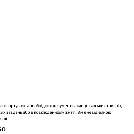
ранспортування необхідних документів, канцелярських товарів,
их завдань або в повсякденному житті. Він є невід'ємною
нші.
GO