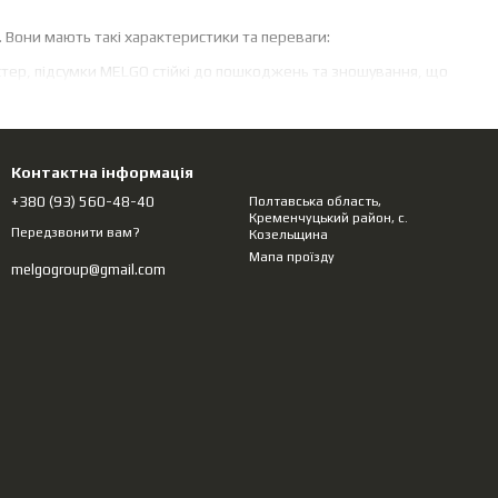
 Вони мають такі характеристики та переваги:
ліестер, підсумки MELGO стійкі до пошкоджень та зношування, що
а пилу, що особливо важливо в польових умовах.
модульну систему спорядження, що дозволяє адаптувати його під
Контактна інформація
+380 (93) 560-48-40
Полтавська область,
Кременчуцький район, с.
від зберігання документів до транспортування невеликих
Передзвонити вам?
Козельщина
Мапа проїзду
melgogroup@gmail.com
ють комфортне носіння підсумка протягом тривалого часу.
рядження, але при цьому не занадто громіздким.
зувати простір всередині підсумка.
ксимальну універсальність.