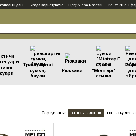
сональні данні
Угода користувача
Відгуки про магазин
Контактна інфо
.
Транспортні
Сумки
Реме
тичні
сумки,
Рюкзаки
"Мілітарі"
дл
суари
баули
стилю
збр
за популярністю
спочатку деше
Сортування: