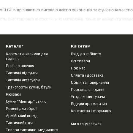
 MELGO відрізняються високою якістю виконання та функціональністю.
кість: Виготовлені з високоякісних матеріалів, таких як нейлон та по
ність.
теріали, з яких виготовлені підсумки, захищають вміст від вологи т
системі MOLLE, підсумки MELGO можна легко інтегрувати в будь-яку 
Каталог
Клієнтам
 користувача.
Каремати, килимки для
Вхід до кабінету
сидіння
умки MELGO можуть бути використані для широкого спектру завдань, 
Всі товари
Розвантаження
Про нас
Тактичні підсумки
я: Ергономічна конструкція та наявність м'яких підкладок забезпечу
Оплата і доставка
Тактичні аксесуари
Обмін та повернення
Транспортні сумки, баули
итерії вибору адміністративного підсумка
Персональні данні
Рюкзаки
Угода користувача
Сумки "Мілітарі" стилю
тивного підсумка необхідно звернути увагу на такі фактори:
Відгуки про магазин
Ремені для зброї
Контактна інформація
инен бути достатньо містким для розміщення всього необхідного спо
Армійський посуд
аявність кількох відділень різних розмірів дозволяє оптимально органі
Тактичний одяг
Ми в соцмережах
Товари тактично-медичного
ревагу слід віддавати підсумкам з системою MOLLE, яка забезпечує ма