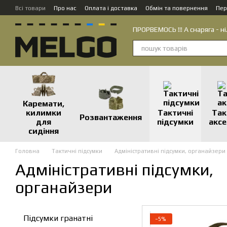
Перейти до основного контенту
Всі товари
Про нас
Оплата і доставка
Обмін та повернення
Пер
ПРОРВЕМОСЬ !!! А снаряга - ні
Каремати,
килимки
Тактичні
Так
Розвантаження
для
підсумки
аксе
сидіння
Головна
Тактичні підсумки
Адміністративні підсумки, органайзери
Адміністративні підсумки,
органайзери
Підсумки гранатні
−5%