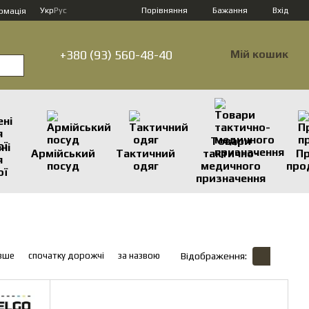
Порівняння
Укр
Рус
Бажання
Вхід
рмація
+380 (93) 560-48-40
Мій кошик
Товари
ні
Армійський
Тактичний
тактично-
П
я
посуд
одяг
медичного
про
ої
призначення
вше
спочатку дорожчі
за назвою
Відображення: