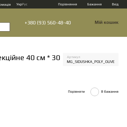
Порівняння
Укр
Рус
Бажання
Вхід
рмація
+380 (93) 560-48-40
Мій кошик
кційне 40 см * 30
Артикул
MG_SIDUSHKA_POLY_OLIVE
Порівняти
В бажання