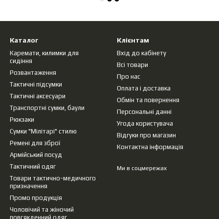
Каталог
Клієнтам
Каремати, килимки для
Вхід до кабінету
сидіння
Всі товари
Розвантаження
Про нас
Тактичні підсумки
Оплата і доставка
Тактичні аксесуари
Обмін та повернення
Транспортні сумки, баули
Персональні данні
Рюкзаки
Угода користувача
Сумки "Мілітарі" стилю
Відгуки про магазин
Ремені для зброї
Контактна інформація
Армійський посуд
Тактичний одяг
Ми в соцмережах
Товари тактично-медичного
призначення
Промо продукція
Чоловічий та жіночий
повсякденний одяг