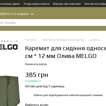
сональні данні
Угода користувача
Відгуки про магазин
Контактна інфо
МОСЬ !!! А снаряга - ні.
Головна
Каремати, килимки для сидіння
Сидіння
Каремат для сидіння односе
см * 12 мм Олива MELGO
Написати відгук
385 грн
В наявності
Оптові ціни від 5 одиниць
Увійти
для відображення накопичувальної знижки
%
Виберіть колір