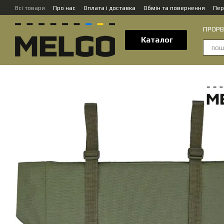
Перейти до основного контенту
Всі товари
Про нас
Оплата і доставка
Обмін та повернення
Пер
ПРОРВЕ
Каталог