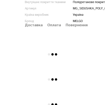
Внутрішнє покриття тканини
Поліуретанове покрит
Артикул
MG_SIDUSHKA_POLY_
Країна виробник
Україна
Бренд
MELGO
Доставка
Оплата
Повернення