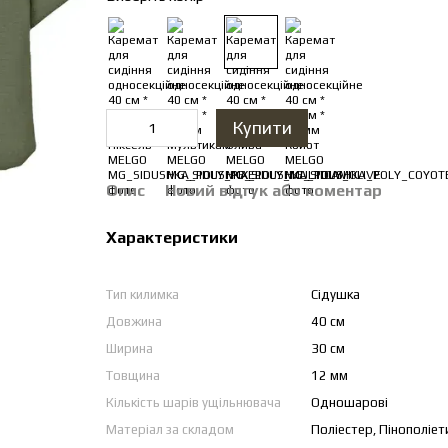
Купити
Опис
Новий відгук або коментар
Характеристики
Тип килимка
Cідушка
Довжина
40 см
Ширина
30 см
Товщина
12 мм
Кількість шарів ущільнювача
Одношарові
Матеріал за складом
Поліестер, Пінополіет