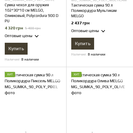
MG_SUMKA_90_POLY_MULTICAM
Сумка чехол для оружия
Тактическая сумка 90 л
102*30*10 см MELGO,
Поликордура Мультикам
Оливковый, Polycordura 900 D
MELGO
PU
2 437 грн
4 320 грн
5 400 грн
Оптовые цены
Оптовые цены
Купить
Купить
Наличие
В наличии
Наличие
В наличии
ХИТ
ХИТ
1