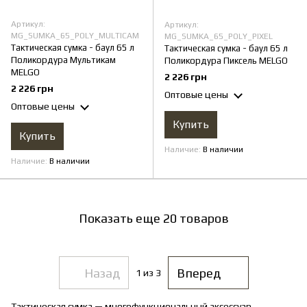
Артикул:
Артикул:
MG_SUMKA_65_POLY_MULTICAM
MG_SUMKA_65_POLY_PIXEL
Тактическая сумка - баул 65 л
Тактическая сумка - баул 65 л
Поликордура Мультикам
Поликордура Пиксель MELGO
MELGO
2 226 грн
2 226 грн
Оптовые цены
Оптовые цены
Купить
Купить
Наличие
В наличии
Наличие
В наличии
Показать еще 20 товаров
Назад
Вперед
1
из 3
Тактическая сумка — многофункциональный аксессуар,