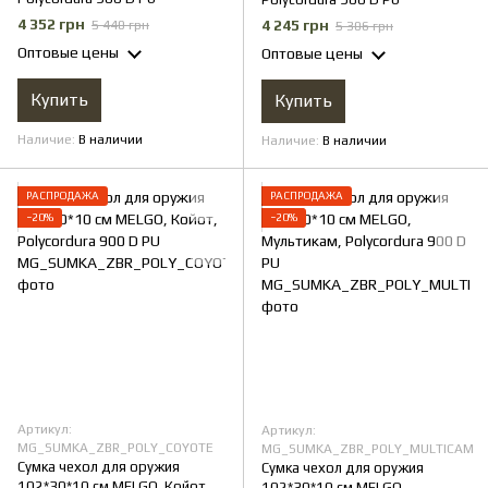
4 352 грн
4 245 грн
5 440 грн
5 306 грн
Оптовые цены
Оптовые цены
Купить
Купить
Наличие
В наличии
Наличие
В наличии
РАСПРОДАЖА
РАСПРОДАЖА
−20%
−20%
Артикул:
Артикул:
MG_SUMKA_ZBR_POLY_COYOTE
MG_SUMKA_ZBR_POLY_MULTICAM
Сумка чехол для оружия
Сумка чехол для оружия
102*30*10 см MELGO, Койот,
102*30*10 см MELGO,