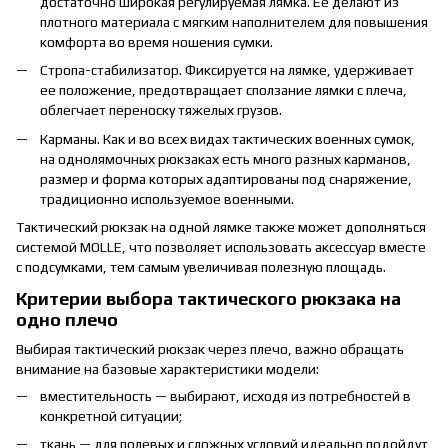
достаточно широкая регулируемая лямка. Ее делают из
плотного материала с мягким наполнителем для повышения
комфорта во время ношения сумки.
Стропа-стабилизатор. Фиксируется на лямке, удерживает
ее положение, предотвращает сползание лямки с плеча,
облегчает переноску тяжелых грузов.
Карманы. Как и во всех видах тактических военных сумок,
на однолямочных рюкзаках есть много разных карманов,
размер и форма которых адаптированы под снаряжение,
традиционно используемое военными.
Тактический рюкзак на одной лямке также может дополняться
системой MOLLE, что позволяет использовать аксессуар вместе
с подсумками, тем самым увеличивая полезную площадь.
Критерии выбора тактического рюкзака на
одно плечо
Выбирая тактический рюкзак через плечо, важно обращать
внимание на базовые характеристики модели:
вместительность — выбирают, исходя из потребностей в
конкретной ситуации;
ткань — для полевых и сложных условий идеально подойдут