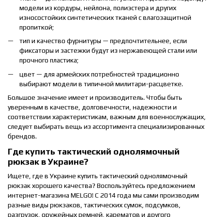
модели из кордуры, нейлона, полиэстера и других
износостойких синтетических тканей с влагозащитной
пропиткой;
тип и качество фурнитуры — предпочтительнее, если
фиксаторы и застежки будут из нержавеющей стали или
прочного пластика;
цвет — для армейских потребностей традиционно
выбирают модели в типичной милитари-расцветке.
Большое значение имеет и производитель. Чтобы быть
уверенным в качестве, долговечности, надежности и
соответствии характеристикам, важным для военнослужащих,
следует выбирать вещь из ассортимента специализированных
брендов.
Где купить тактический однолямочный
рюкзак в Украине?
Ищете, где в Украине купить тактический однолямочный
рюкзак хорошего качества? Воспользуйтесь предложением
интернет-магазина MELGO! С 2014 года мы сами производим
разные виды рюкзаков, тактических сумок, подсумков,
разгрузок, оружейных ремней, карематов и другого