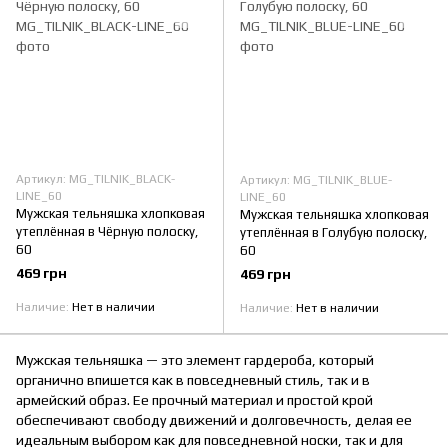
Артикул: MG_TILNIK_BLACK-
Артикул: MG_TILNIK_BLUE-
LINE_60
LINE_60
Мужская тельняшка хлопковая
Мужская тельняшка хлопковая
утеплённая в Чёрную полоску,
утеплённая в Голубую полоску,
60
60
469 грн
469 грн
Наличие
Нет в наличии
Наличие
Нет в наличии
Мужская тельняшка — это элемент гардероба, который
органично впишется как в повседневный стиль, так и в
армейский образ. Ее прочный материал и простой крой
обеспечивают свободу движений и долговечность, делая ее
идеальным выбором как для повседневной носки, так и для