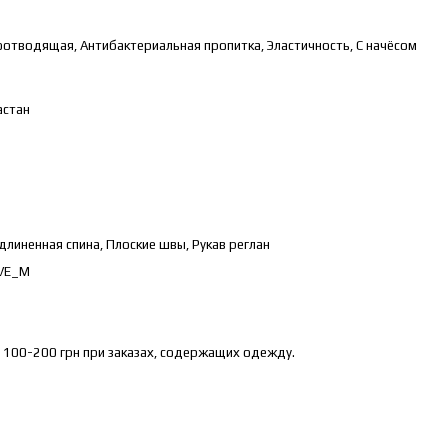
отводящая, Антибактериальная пропитка, Эластичность, С начёсом
астан
длиненная спина, Плоские швы, Рукав реглан
VE_M
 100-200 грн при заказах, содержащих одежду.