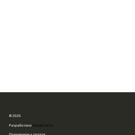
© 2026
Разработано
ReadyCart.io
Принимаем к оплате