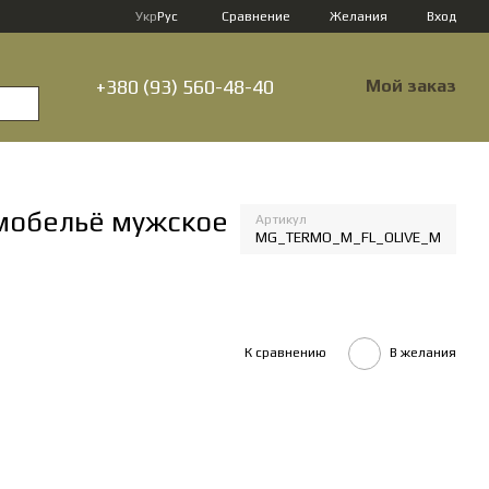
Сравнение
Укр
Рус
Желания
Вход
+380 (93) 560-48-40
Мой заказ
мобельё мужское
Артикул
MG_TERMO_M_FL_OLIVE_M
К сравнению
В желания