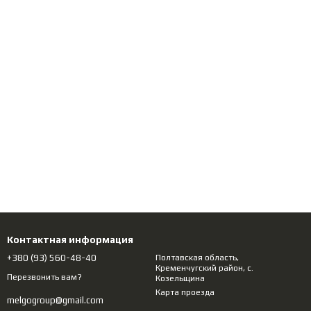
Контактная информация
+380 (93) 560-48-40
Полтавcкая область,
Кременчугский район, с.
Перезвонить вам?
Козельщина
Карта проезда
melgogroup@gmail.com