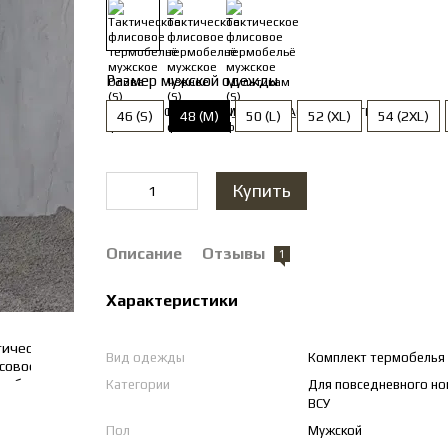
Размер мужской одежды
46 (S)
48 (M)
50 (L)
52 (XL)
54 (2XL)
Купить
Описание
Отзывы
1
Характеристики
Вид одежды
Комплект термобелья
Категории
Для повседневного но
ВСУ
Пол
Мужской