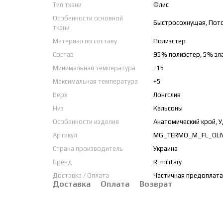
Тип ткани
Флис
Особенности основной
Быстросохнущая, Пото
ткани
Материал по составу
Полиэстер
Состав
95% полиэстер, 5% эл
Минимальная температура
-15
Максимальная температура
+5
Верх
Лонгслив
Низ
Кальсоны
Особенности изделия
Анатомический крой, У
Артикул
MG_TERMO_M_FL_OLI
Страна производитель
Украина
Бренд
R-military
Доставка / Оплата
Частичная предоплата
Доставка
Оплата
Возврат