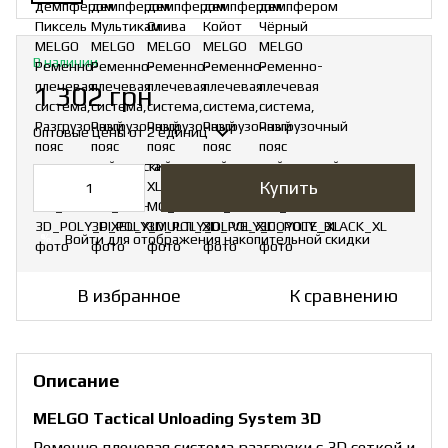
В наличии
1 302 грн
Оптовые цены
от 2 единиц
Купить
Войти
для отображения накопительной скидки
%
В избранное
К сравнению
Описание
MELGO Tactical Unloading System 3D
Ременно плечевая система разгрузки с 3D сеткой и