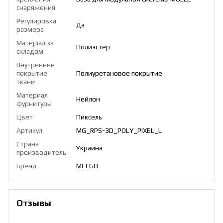
снаряжения
Регулировка
Да
размера
Матеріал за
Полиэстер
складом
Внутреннее
покрытие
Полиуретановое покрытие
ткани
Материал
Нейлон
фурнитуры
Цвет
Пиксель
Артикул
MG_RPS-3D_POLY_PIXEL_L
Страна
Украина
производитель
Бренд
MELGO
Отзывы