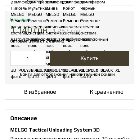
В наличии
1 140 грн
1 267 грн
Оптовые цены
от 2 единиц
Купить
Войти
для отображения накопительной скидки
%
В избранное
К сравнению
Описание
MELGO Tactical Unloading System 3D
Ременно плечевая система разгрузки с 3D сеткой и