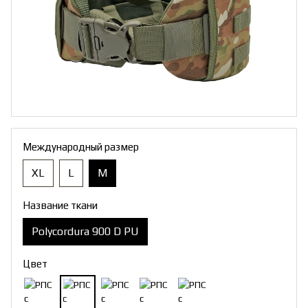
Международный размер
XL
L
M
Название ткани
Polycordura 900 D PU
Цвет