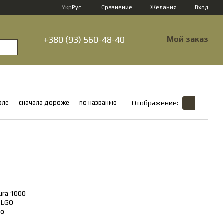
Сравнение
Укр
Рус
Желания
Вход
+380 (93) 560-48-40
Мой заказ
вле
сначала дороже
по названию
Отображение: