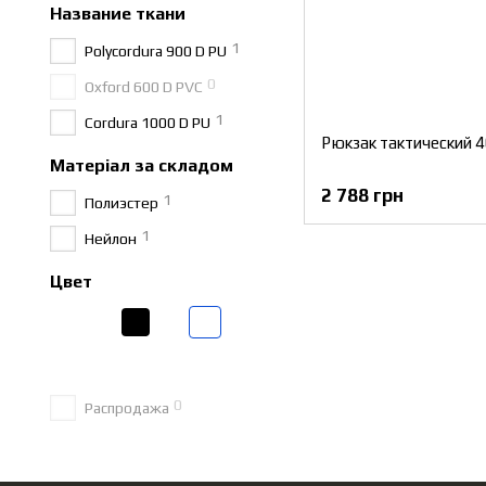
Название ткани
1
Polycordura 900 D PU
0
Oxford 600 D PVC
1
Cordura 1000 D PU
Рюкзак тактический 
Матеріал за складом
2 788 грн
1
Полиэстер
1
Нейлон
Цвет
0
Распродажа