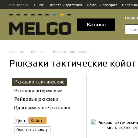
Перейти к основному контенту
Все товары
О нас
Оплата и доставка
Обмен и возврат
Персона
Контактная информация
ПРОРВЁ
Каталог
Главная
Рюкзаки
Рюкзаки тактические
Рюкзаки тактические койот
Рюкзаки тактические
Рюкзаки штурмовые
Рейдовые рюкзаки
Однолямочные рюкзаки
Цвет:
Койот
Очистить фильтр