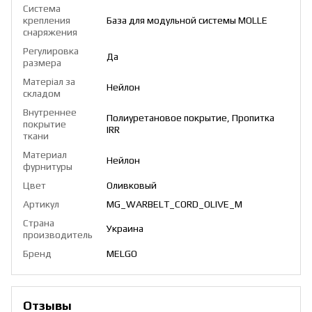
Система
крепления
База для модульной системы MOLLE
снаряжения
Регулировка
Да
размера
Матеріал за
Нейлон
складом
Внутреннее
Полиуретановое покрытие, Пропитка
покрытие
IRR
ткани
Материал
Нейлон
фурнитуры
Цвет
Оливковый
Артикул
MG_WARBELT_CORD_OLIVE_M
Страна
Украина
производитель
Бренд
MELGO
Отзывы