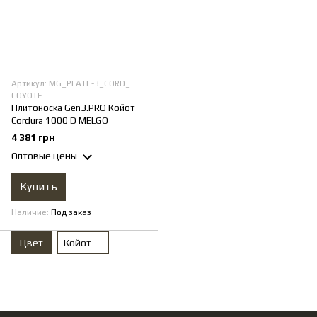
Артикул: MG_PLATE-3_CORD_
COYOTE
Плитоноска Gen3.PRO Койот
Cordura 1000 D MELGO
4 381 грн
Оптовые цены
Купить
Наличие
Под заказ
Цвет
Койот