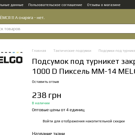
льные данные
Пользовательское соглашение
Отзывы о магазине
МСЯ !!! А снаряга - нет.
Главная
Тактические подсумки
Подсумки под турник
Подсумок под турникет зак
1000 D Пиксель ММ-14 ME
Оставить отзыв
238 грн
В наличии
Оптовые цены от 4 единиц
Войти
для отображения накопительной скидки
%
Название ткани