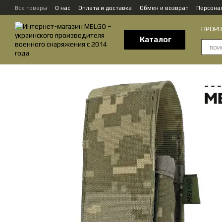
Перейти к основному контенту
Все товары
О нас
Оплата и доставка
Обмен и возврат
Персона
Контактная информация
ПРОРВЁ
Каталог