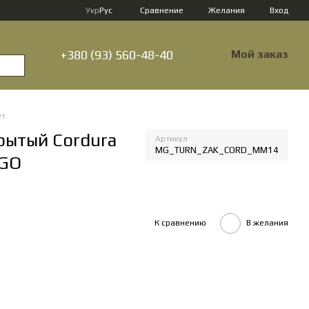
Сравнение
Укр
Рус
Желания
Вход
+380 (93) 560-48-40
Мой заказ
ет
рытый Cordura
Артикул
MG_TURN_ZAK_CORD_ММ14
LGО
К сравнению
В желания