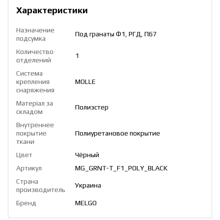
Характеристики
Назначение
Под гранаты Ф1, РГД, П67
подсумка
Количество
1
отделений
Система
крепления
MOLLE
снаряжения
Матеріал за
Полиэстер
складом
Внутреннее
покрытие
Полиуретановое покрытие
ткани
Цвет
Чёрный
Артикул
MG_GRNT-Т_F1_POLY_BLACK
Страна
Украина
производитель
Бренд
MELGO