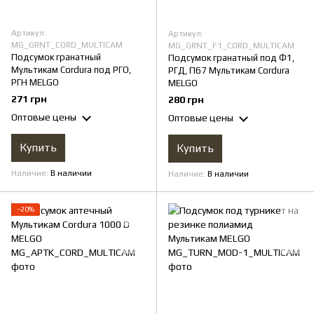
Артикул:
Артикул:
MG_GRNT_CORD_MULTICAM
MG_GRNT_F1_CORD_MULTICAM
Подсумок гранатный
Подсумок гранатный под Ф1,
Мультикам Cordura под РГО,
РГД, П67 Мультикам Cordura
РГН MELGO
MELGO
271 грн
280 грн
Оптовые цены
Оптовые цены
Купить
Купить
Наличие
В наличии
Наличие
В наличии
−20%