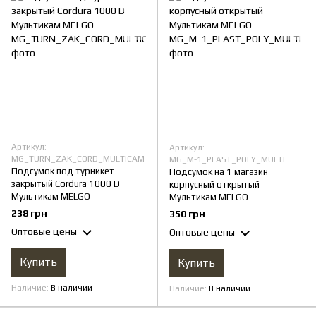
Артикул:
Артикул:
MG_TURN_ZAK_CORD_MULTICAM
MG_М-1_PLAST_POLY_MULTI
Подсумок под турникет
Подсумок на 1 магазин
закрытый Cordura 1000 D
корпусный открытый
Мультикам MELGО
Мультикам MELGO
238 грн
350 грн
Оптовые цены
Оптовые цены
Купить
Купить
Наличие
В наличии
Наличие
В наличии