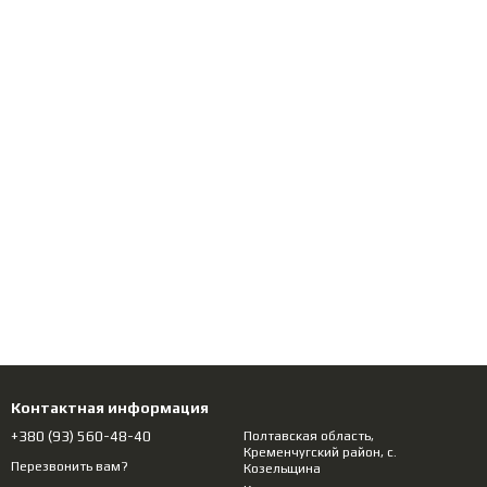
Контактная информация
+380 (93) 560-48-40
Полтавcкая область,
Кременчугский район, с.
Перезвонить вам?
Козельщина