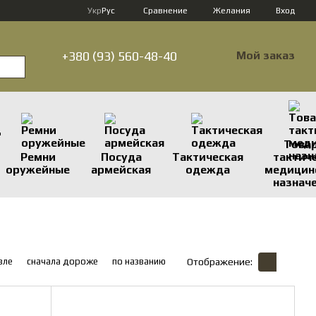
Сравнение
Укр
Рус
Желания
Вход
+380 (93) 560-48-40
Мой заказ
Това
Ремни
Посуда
Тактическая
тактич
оружейные
армейская
одежда
медицин
назнач
вле
сначала дороже
по названию
Отображение: