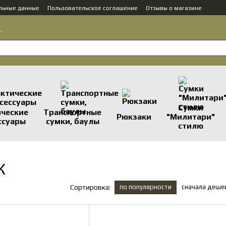
льные данные
Пользовательское соглашение
Отзывы о магазине
.
Сумки
ические
Транспортные
Рюкзаки
"Милитари"
ссуары
сумки, баулы
стилю
К
по популярности
сначала деше
Сортировка: