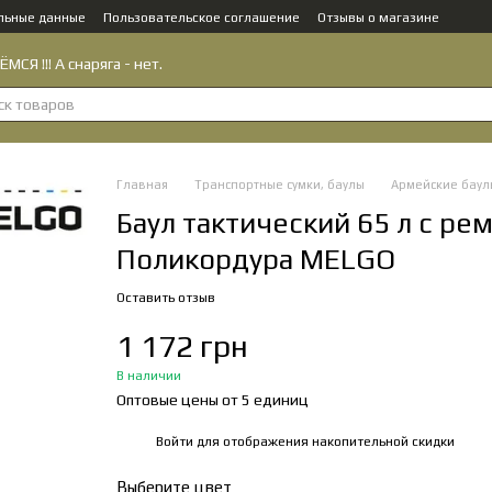
льные данные
Пользовательское соглашение
Отзывы о магазине
МСЯ !!! А снаряга - нет.
Главная
Транспортные сумки, баулы
Армейские баул
Баул тактический 65 л с р
Поликордура MELGO
Оставить отзыв
1 172 грн
В наличии
Оптовые цены от 5 единиц
Войти
для отображения накопительной скидки
%
Выберите цвет