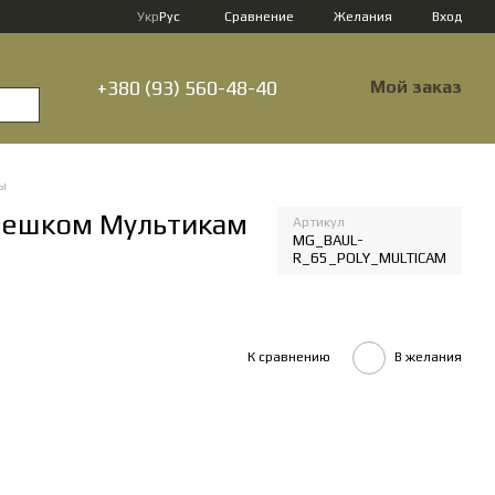
Сравнение
Укр
Рус
Желания
Вход
+380 (93) 560-48-40
Мой заказ
ы
емешком Мультикам
Артикул
MG_BAUL-
R_65_POLY_MULTICAM
К сравнению
В желания