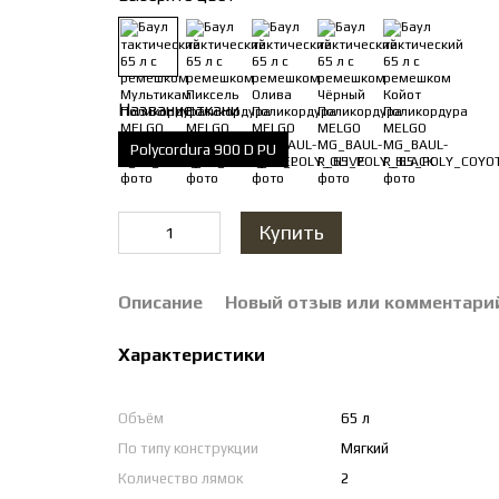
Название ткани
Polycordura 900 D PU
Купить
Описание
Новый отзыв или комментари
Характеристики
Объём
65 л
По типу конструкции
Мягкий
Количество лямок
2