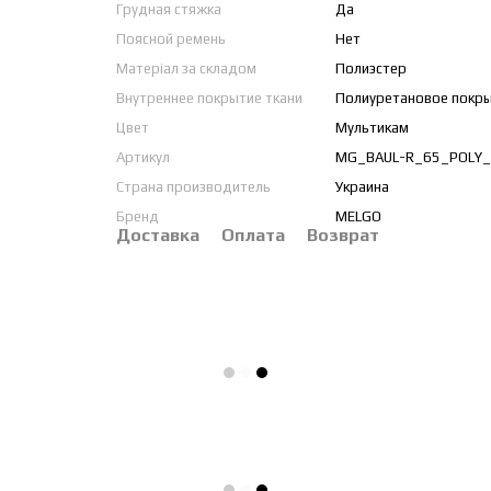
Грудная стяжка
Да
Поясной ремень
Нет
Матеріал за складом
Полиэстер
Внутреннее покрытие ткани
Полиуретановое покр
Цвет
Мультикам
Артикул
MG_BAUL-R_65_POLY_
Страна производитель
Украина
Бренд
MELGO
Доставка
Оплата
Возврат