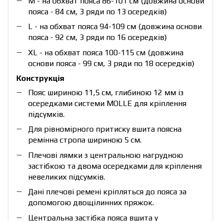
М - на обхват пояса 86-101 см (довжина основи
пояса - 84 см, 3 ряди по 13 осередків)
L - на обхват пояса 94-109 см (довжина основи
пояса - 92 см, 3 ряди по 16 осередків)
XL - на обхват пояса 100-115 см (довжина
основи пояса - 99 см, 3 ряди по 18 осередків)
Конструкція
Пояс шириною 11,5 см, глибиною 12 мм із
осередками системи MOLLE для кріплення
підсумків.
Для рівномірного притиску вшита поясна
ремінна стропа шириною 5 см.
Плечові лямки з центральною нагрудною
застібкою та двома осередками для кріплення
невеликих підсумків.
Дані плечові ремені кріпляться до пояса за
допомогою двощілинних пряжок.
Центральна застібка пояса вшита у