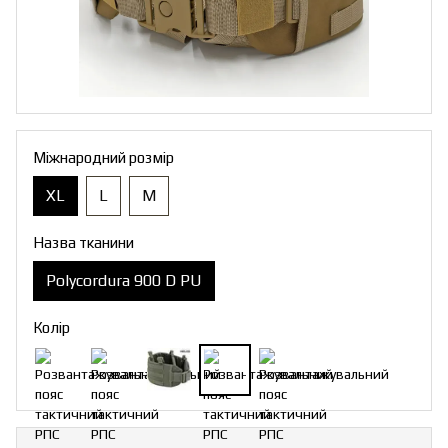
Міжнародний розмір
XL
L
M
Назва тканини
Polycordura 900 D PU
Колір