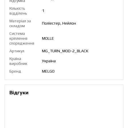
підсумка
Кількість
1
відділень
Матеріал за
Поліестер, Нейлон
складом
Система
кріплення
MOLLE
спорядження
Артикул
MG_TURN_MOD-2_BLACK
Країна
Україна
виробник
Бренд
MELGO
Відгуки