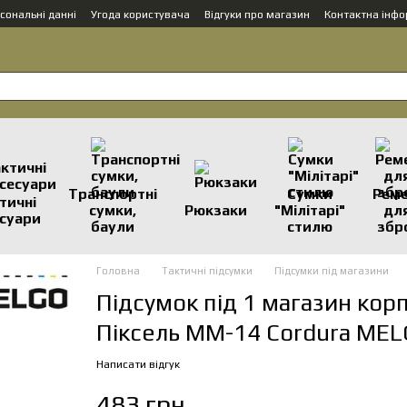
сональні данні
Угода користувача
Відгуки про магазин
Контактна інфо
.
Транспортні
Сумки
Реме
тичні
сумки,
Рюкзаки
"Мілітарі"
дл
суари
баули
стилю
збр
Головна
Тактичні підсумки
Підсумки під магазини
Підсумок під 1 магазин кор
Піксель ММ-14 Cordura ME
Написати відгук
483 грн