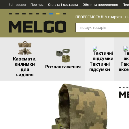
Перейти до основного контенту
Всі товари
Про нас
Оплата і доставка
Обмін та повернення
Пер
ПРОРВЕМОСЬ !!! А снаряга - ні
Каремати,
килимки
Тактичні
Так
Розвантаження
для
підсумки
аксе
сидіння