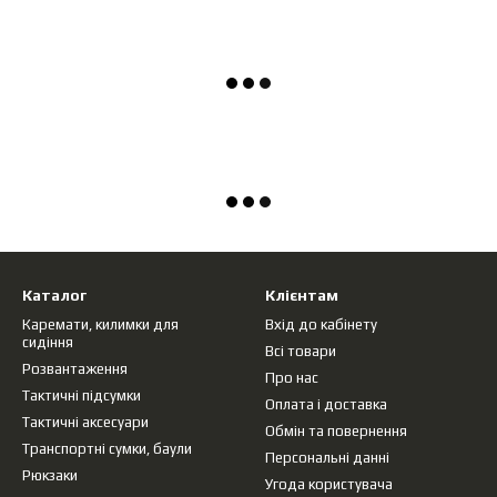
Каталог
Клієнтам
Каремати, килимки для
Вхід до кабінету
сидіння
Всі товари
Розвантаження
Про нас
Тактичні підсумки
Оплата і доставка
Тактичні аксесуари
Обмін та повернення
Транспортні сумки, баули
Персональні данні
Рюкзаки
Угода користувача