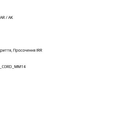
AR / AK
риття, Просочення IRR
2_CORD_ММ14