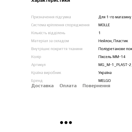
Характеристики
Призначення підсумка
Для 1-го магазину 
Система кріплення спорядження
MOLLE
Кількість відділень
1
Матеріал за складом
Нейлон, Пластик
Внутрішнє покриття тканини
Поліуретанове пок
Колір
Піксель ММ-14
Артикул
MG_М-1_PLAST-
Країна виробник
Україна
Бренд
MELGO
Доставка
Оплата
Повернення