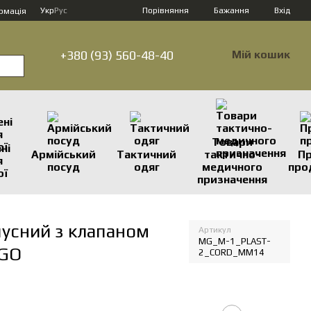
Порівняння
Укр
Рус
Бажання
Вхід
рмація
+380 (93) 560-48-40
Мій кошик
Товари
ні
Армійський
Тактичний
тактично-
П
я
посуд
одяг
медичного
про
ої
призначення
пусний з клапаном
Артикул
MG_М-1_PLAST-
LGO
2_CORD_ММ14