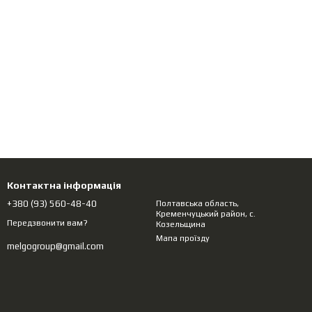
Контактна інформація
+380 (93) 560-48-40
Полтавська область,
Кременчуцький район, с.
Передзвонити вам?
Козельщина
Мапа проїзду
melgogroup@gmail.com