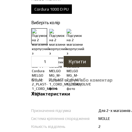
Cordura 1000 D PU
Виберіть колір
Купити
Опис
Новий відгук або коментар
Характеристики
Призначення підсумка
Для 2-х магазинів 
Система кріплення спорядження
MOLLE
Кількість відділень
2