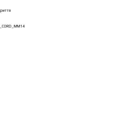
криття
1_CORD_ММ14