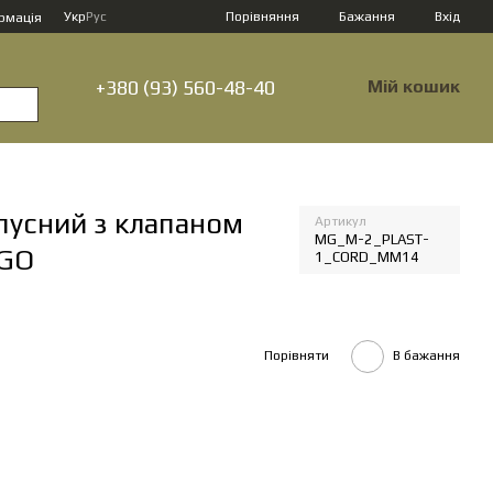
Порівняння
Укр
Рус
Бажання
Вхід
рмація
+380 (93) 560-48-40
Мій кошик
пусний з клапаном
Артикул
MG_M-2_PLAST-
LGO
1_CORD_ММ14
Порівняти
В бажання