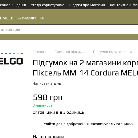
сональні данні
Угода користувача
Відгуки про магазин
Контактна інфо
МОСЬ !!! А снаряга - ні.
Головна
Тактичні підсумки
Підсумки під магазини
Підсумок на 2 магазини кор
Піксель ММ-14 Cordura ME
Написати відгук
598 грн
В наявності
Оптові ціни від 3 одиниць
Увійти
для відображення накопичувальної знижки
%
Назва тканини