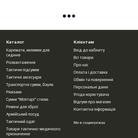
Каталог
Клієнтам
Каремати, килимки для
Вхід до кабінету
сидіння
Всі товари
Розвантаження
Про нас
Тактичні підсумки
Оплата і доставка
Тактичні аксесуари
Обмін та повернення
Транспортні сумки, баули
Персональні данні
Рюкзаки
Угода користувача
Сумки "Мілітарі" стилю
Відгуки про магазин
Ремені для зброї
Контактна інформація
Армійський посуд
Тактичний одяг
Ми в соцмережах
Товари тактично-медичного
призначення