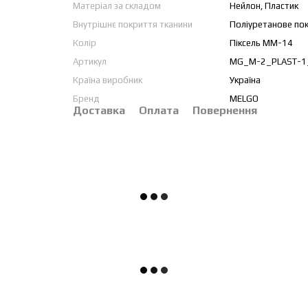
Матеріал за складом
Нейлон, Пластик
Внутрішнє покриття тканини
Поліуретанове по
Колір
Піксель ММ-14
Артикул
MG_M-2_PLAST-
Країна виробник
Україна
Бренд
MELGO
Доставка
Оплата
Повернення