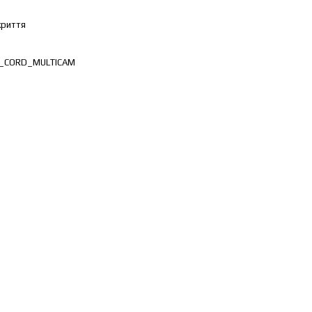
криття
_CORD_MULTICAM