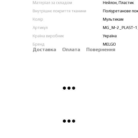
Матеріал за складом
Нейлон, Пластик
Внутрішнє покриття тканини
Поліуретанове по
Колір
Мультикам
Артикул
MG_M-2_PLAST-1
Країна виробник
Україна
Бренд
MELGO
Доставка
Оплата
Повернення