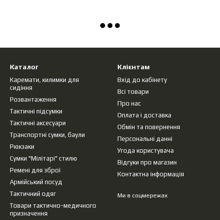
Каталог
Клієнтам
Каремати, килимки для
Вхід до кабінету
сидіння
Всі товари
Розвантаження
Про нас
Тактичні підсумки
Оплата і доставка
Тактичні аксесуари
Обмін та повернення
Транспортні сумки, баули
Персональні данні
Рюкзаки
Угода користувача
Сумки "Мілітарі" стилю
Відгуки про магазин
Ремені для зброї
Контактна інформація
Армійський посуд
Тактичний одяг
Ми в соцмережах
Товари тактично-медичного
призначення