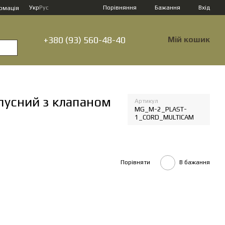
Порівняння
Укр
Рус
Бажання
Вхід
рмація
+380 (93) 560-48-40
Мій кошик
пусний з клапаном
Артикул
MG_M-2_PLAST-
1_CORD_MULTICAM
Порівняти
В бажання