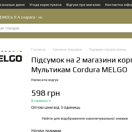
сональні данні
Угода користувача
Відгуки про магазин
Контактна інфо
МОСЬ !!! А снаряга - ні.
Головна
Тактичні підсумки
Підсумки під магазини
Підсумок на 2 магазини кор
Мультикам Cordura MELGO
Написати відгук
598 грн
В наявності
Оптові ціни від 3 одиниць
Увійти
для відображення накопичувальної знижки
%
Назва тканини