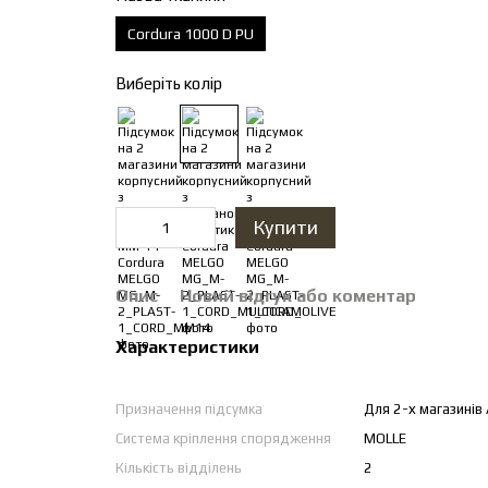
Cordura 1000 D PU
Виберіть колір
Купити
Опис
Новий відгук або коментар
Характеристики
Призначення підсумка
Для 2-х магазинів 
Система кріплення спорядження
MOLLE
Кількість відділень
2