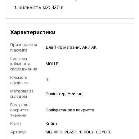
щільність м2: 320 г
Характеристики
Призначення
Для 1-го магазину AR / AK
підсумка
Система
кріплення
MOLLE
спорядження
Кількість
1
відділень
Матеріал за
Поліестер, Нейлон
складом
Внутрішнє
покриття
Поліуретанове покриття
тканини
Колір
Койот
Артикул
MG_М-1_PLAST-1_POLY_COYOTE