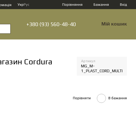
Порівняння
Укр
Рус
Бажання
Вхід
рмація
+380 (93) 560-48-40
Мій кошик
агазин Cordura
Артикул
MG_M-
1_PLAST_CORD_MULTI
Порівняти
В бажання