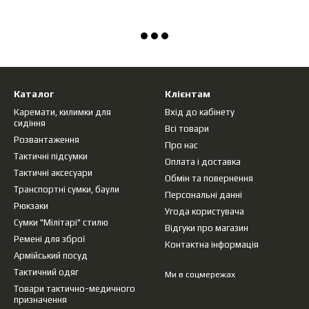
Каталог
Клієнтам
Каремати, килимки для
Вхід до кабінету
сидіння
Всі товари
Розвантаження
Про нас
Тактичні підсумки
Оплата і доставка
Тактичні аксесуари
Обмін та повернення
Транспортні сумки, баули
Персональні данні
Рюкзаки
Угода користувача
Сумки "Мілітарі" стилю
Відгуки про магазин
Ремені для зброї
Контактна інформація
Армійський посуд
Тактичний одяг
Ми в соцмережах
Товари тактично-медичного
призначення