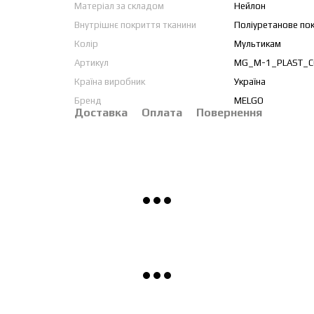
Матеріал за складом
Нейлон
Внутрішнє покриття тканини
Поліуретанове по
Колір
Мультикам
Артикул
MG_M-1_PLAST_C
Країна виробник
Україна
Бренд
MELGO
Доставка
Оплата
Повернення