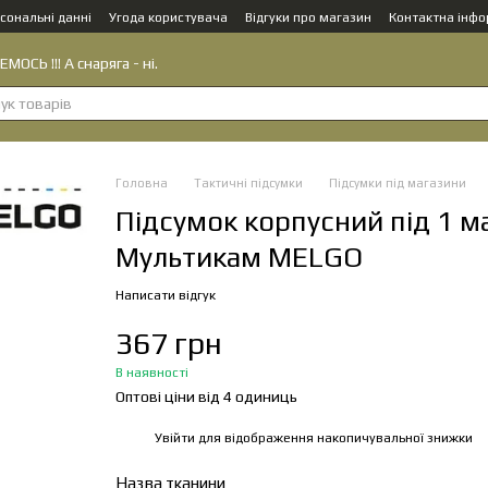
сональні данні
Угода користувача
Відгуки про магазин
Контактна інфо
МОСЬ !!! А снаряга - ні.
Головна
Тактичні підсумки
Підсумки під магазини
Підсумок корпусний під 1 м
Мультикам MELGO
Написати відгук
367 грн
В наявності
Оптові ціни від 4 одиниць
Увійти
для відображення накопичувальної знижки
%
Назва тканини