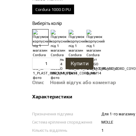
Cordura 1000 D PU
Виберіть колір
Купити
Опис
Новий відгук або коментар
Характеристики
Призначення підсумка
Для 1-го магазину 
Система кріплення спорядження
MOLLE
Кількість відділень
1