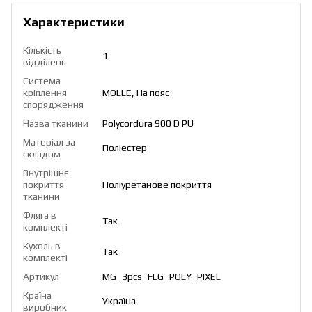
Характеристики
Кількість
1
відділень
Система
кріплення
MOLLE, На пояс
спорядження
Назва тканини
Polycordura 900 D PU
Матеріал за
Поліестер
складом
Внутрішнє
покриття
Поліуретанове покриття
тканини
Фляга в
Так
комплекті
Кухоль в
Так
комплекті
Артикул
MG_3pcs_FLG_POLY_PIXEL
Країна
Україна
виробник