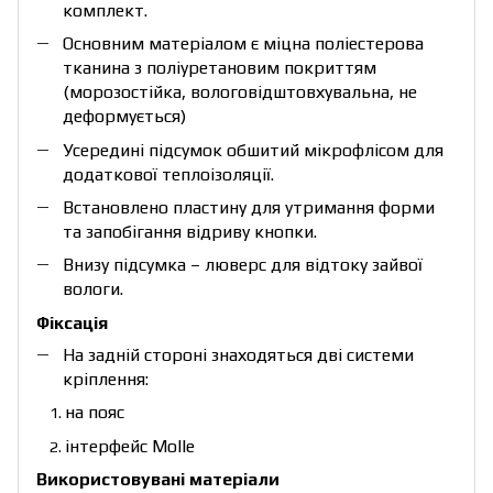
комплект.
Основним матеріалом є міцна поліестерова
тканина з поліуретановим покриттям
(морозостійка, вологовідштовхувальна, не
деформується)
Усередині підсумок обшитий мікрофлісом для
додаткової теплоізоляції.
Встановлено пластину для утримання форми
та запобігання відриву кнопки.
Внизу підсумка – люверс для відтоку зайвої
вологи.
Фіксація
На задній стороні знаходяться дві системи
кріплення:
на пояс
інтерфейс Molle
Використовувані матеріали