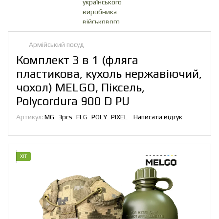
Армійський посуд
Комплект 3 в 1 (фляга
пластикова, кухоль нержавіючий,
чохол) MELGO, Піксель,
Polycordura 900 D PU
Артикул:
MG_3pcs_FLG_POLY_PIXEL
Написати відгук
ХІТ