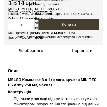
1 314 грн
Оптові ціни
від 3 одиниць
Купити
Увійти
для відображення накопичувальної знижки
%
До обраного
Порівняти
Опис
MELGO Комплект
3 в 1 (фля
га, кружка MIL-TEC
US Army 750 мл, чохол)
Конструкція
Підсумок у вигляді відкритого чохла з гумкою
фіксатором, розроблений спеціально під даний