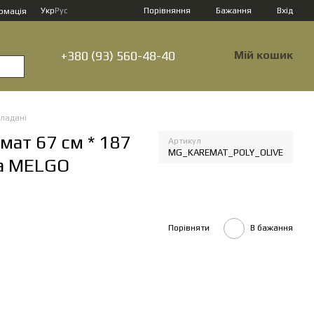
Порівняння
Укр
Рус
Бажання
Вхід
рмація
+380 (93) 560-48-40
Мій кошик
ладані
мат 67 см * 187
Артикул
MG_KAREMAT_POLY_OLIVE
ва MELGO
Порівняти
В бажання