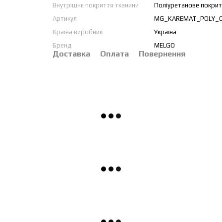
Внутрішнє покриття тканини
Поліуретанове покрит
Артикул
MG_KAREMAT_POLY_O
Країна виробник
Україна
Бренд
MELGO
Доставка
Оплата
Повернення