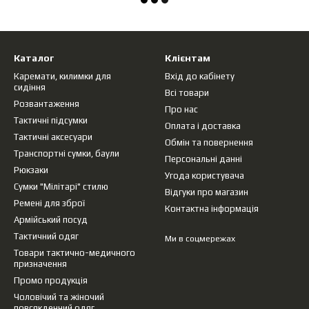
Каталог
Клієнтам
Каремати, килимки для
Вхід до кабінету
сидіння
Всі товари
Розвантаження
Про нас
Тактичні підсумки
Оплата і доставка
Тактичні аксесуари
Обмін та повернення
Транспортні сумки, баули
Персональні данні
Рюкзаки
Угода користувача
Сумки "Мілітарі" стилю
Відгуки про магазин
Ремені для зброї
Контактна інформація
Армійський посуд
Тактичний одяг
Ми в соцмережах
Товари тактично-медичного
призначення
Промо продукція
Чоловічий та жіночий
повсякденний одяг