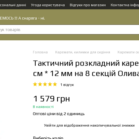
сональні данні
Угода користувача
Відгуки про магазин
Контактна інфо
МОСЬ !!! А снаряга - ні.
Головна
Каремати, килимки для сидіння
Каремати ск
Тактичний розкладний каре
см * 12 мм на 8 секцій Оли
1 відгук
1 579 грн
В наявності
Оптові ціни від 2 одиниць
Увійти
для відображення накопичувальної знижки
%
Виберіть колір