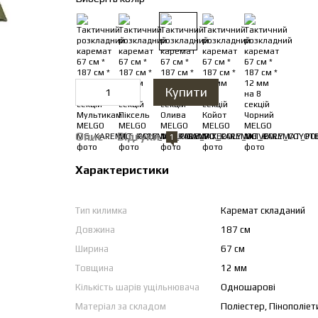
Купити
Опис
Відгуки
1
Характеристики
Тип килимка
Каремат складаний
Довжина
187 см
Ширина
67 см
Товщина
12 мм
Кількість шарів ущільнювача
Одношарові
Матеріал за складом
Поліестер, Пінополіет