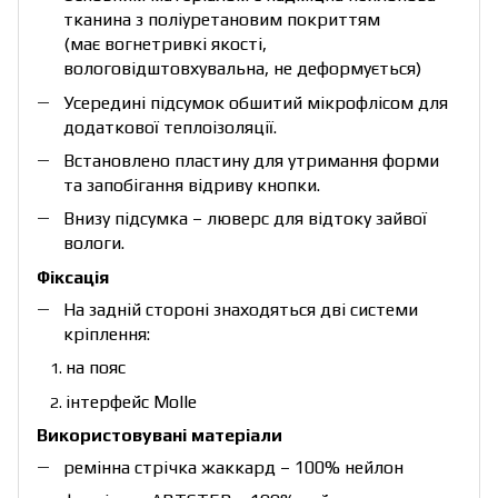
тканина з поліуретановим покриттям
(має вогнетривкі якості,
вологовідштовхувальна, не деформується)
Усередині підсумок обшитий мікрофлісом для
додаткової теплоізоляції.
Встановлено пластину для утримання форми
та запобігання відриву кнопки.
Внизу підсумка – люверс для відтоку зайвої
вологи.
Фіксація
На задній стороні знаходяться дві системи
кріплення:
на пояс
інтерфейс Molle
Використовувані матеріали
ремінна стрічка жаккард – 100% нейлон