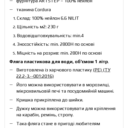
фурнітура ARTSTEP – 100% нейлон
тканина Cordura
Cклад: 100% нейлон 6.6 NILIT
Щільність м2: 230 г
Водовідштовхувальність: min.4
Зносостійкість: min. 2800H по основі
Міцність на розрив: min. 280H по основі
Фляга пластикова для води, об'ємом 1 літр
.
Виготовлена із харчового пластику
(PE) (ТУ
22.2-3.--001:2016)
Його можна використовувати в морозилці,
мікрохвильовій печі та посудомийній машині.
Кришка прикріплена до шийки.
Дужку можна використовувати для кріплення
на карабін, ремінь, стропу.
Така фляга стане в пригоді любителям