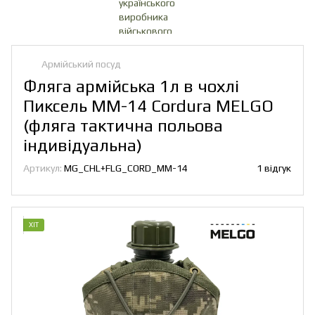
Армійський посуд
Фляга армійська 1л в чохлі
Пиксель ММ-14 Cordura MELGO
(фляга тактична польова
індивідуальна)
Артикул:
MG_CHL+FLG_CORD_ММ-14
1 відгук
ХІТ