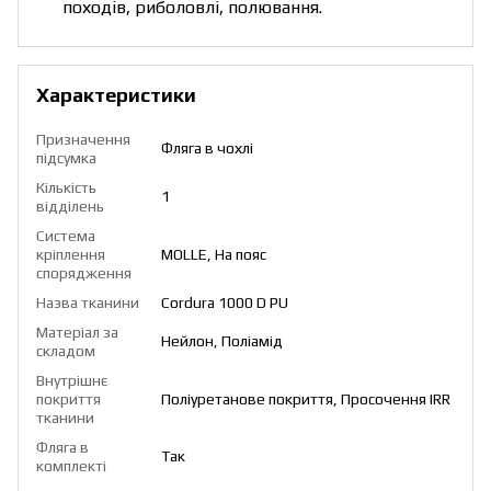
походів, риболовлі, полювання.
Характеристики
Призначення
Фляга в чохлі
підсумка
Кількість
1
відділень
Система
кріплення
MOLLE, На пояс
спорядження
Назва тканини
Cordura 1000 D PU
Матеріал за
Нейлон, Поліамід
складом
Внутрішнє
покриття
Поліуретанове покриття, Просочення IRR
тканини
Фляга в
Так
комплекті