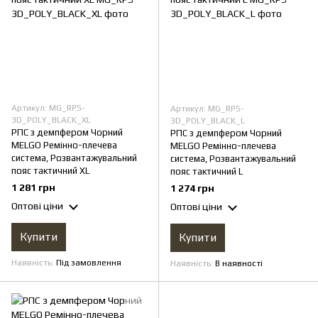
Артикул: MG_RPS-
Артикул: MG_RPS-
3D_POLY_BLACK_XL
3D_POLY_BLACK_L
РПС з демпфером Чорний
РПС з демпфером Чорний
MELGO Ремінно-плечева
MELGO Ремінно-плечева
система, Розвантажувальний
система, Розвантажувальний
пояс тактичний XL
пояс тактичний L
1 281 грн
1 274 грн
Оптові ціни
Оптові ціни
Купити
Купити
Наявність
Під замовлення
Наявність
В наявності