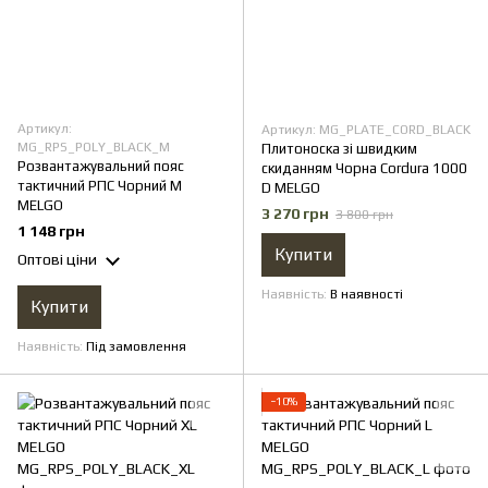
Артикул:
Артикул: MG_PLATE_CORD_BLACK
MG_RPS_POLY_BLACK_M
Плитоноска зі швидким
Розвантажувальний пояс
скиданням Чорна Cordura 1000
тактичний РПС Чорний М
D MELGO
MELGO
3 270 грн
3 800 грн
1 148 грн
Купити
Оптові ціни
Наявність
В наявності
Купити
Наявність
Під замовлення
−10%