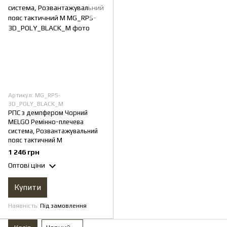
Артикул: MG_RPS-
3D_POLY_BLACK_M
РПС з демпфером Чорний
MELGO Ремінно-плечева
система, Розвантажувальний
пояс тактичний М
1 246 грн
Оптові ціни
Купити
Наявність
Під замовлення