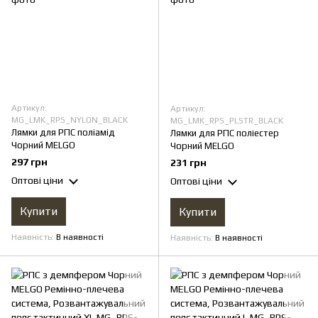
Артикул:
Артикул:
MG_LMK_RPS_NYLON_BLACK
MG_LMK_RPS_PLSTR_BLACK
Лямки для РПС поліамід
Лямки для РПС поліестер
Чорний MELGO
Чорний MELGO
297 грн
231 грн
Оптові ціни
Оптові ціни
Купити
Купити
Наявність
В наявності
Наявність
В наявності