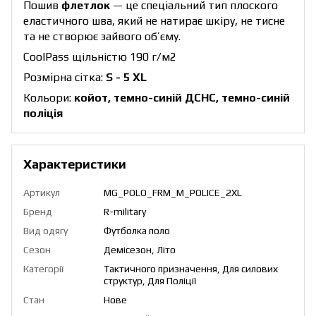
Пошив
флетлок
— це спеціальний тип плоского
еластичного шва, який не натирає шкіру, не тисне
та не створює зайвого об’єму.
CoolPass щільністю 190 г/м2
Розмірна сітка:
S - 5 XL
Кольори:
койот, темно-синій ДСНС, темно-синій
поліція
Характеристики
Артикул
MG_POLO_FRM_M_POLICE_2XL
Бренд
R-military
Вид одягу
Футболка поло
Сезон
Демісезон, Літо
Категорії
Тактичного призначення, Для силових
структур, Для Поліції
Стан
Нове