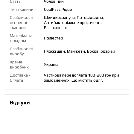
Стать
Чоловічий
Тип тканини
CoolPass Pique
Особливості
Швидкосохнуча, Потовідвідна,
основної
Антибактеріальне просочення,
тканини
Еластичність
Матеріал за
Поліестер
складом
Особливості
Плоскі шви, Манжети, Бокові розрізи
виробу
Країна
Україна
виробник
Доставка /
Часткова передоплата 100-200 грн при
Оплата
замовленнях, що містять одяг.
Відгуки