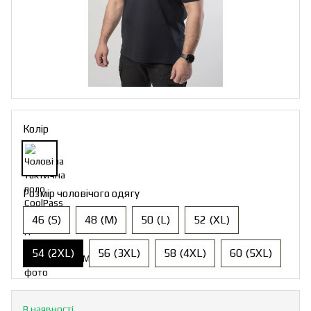
Колір
Розмір чоловічого одягу
46 (S)
48 (M)
50 (L)
52 (XL)
54 (2XL)
56 (3XL)
58 (4XL)
60 (5XL)
В наявності