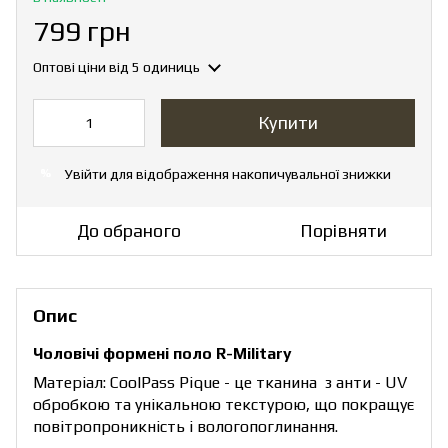
799 грн
Оптові ціни
від 5 одиниць
Купити
Увійти
для відображення накопичувальної знижки
%
До обраного
Порівняти
Опис
Чоловічі формені поло R-Military
Матеріал: CoolPass Pique - це тканина з анти - UV
обробкою та унікальною текстурою, що покращує
повітропроникність і вологопоглинання.